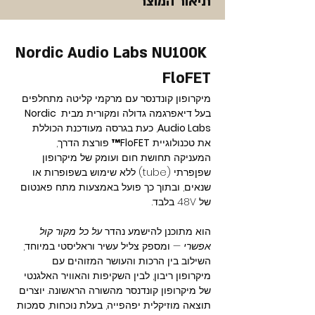
תיאור המוצר
Nordic Audio Labs NU100K 
FloFET
מיקרופון קונדנסר עם מרקמי קליטה מתחלפים 
בעל דיאפרגמה גדולה ומקורית מבית 
Nordic 
Audio Labs
, כעת בגרסה מעודכנת הכוללת 
את טכנולוגיית 
FloFET™
 פורצת הדרך, 
המעניקה תחושת חום ועומק של מיקרופון 
שפןפרתי (tube) ללא שימוש בשפופרות או 
שנאים, ובתוך כך פועל באמצעות מתח פאנטום 
של 48V בלבד.
הוא מתוכנן להישמע נהדר 
על כל מקור קול 
אפשרי
 — ומספק צליל עשיר וראליסטי במיוחד, 
השילוב בין הרכות והעושר המזוהים עם 
מיקרופון ריבון, לבין השקיפות והאוויר האלגנטי 
של מיקרופון קונדנסר מהשורה הראשונה. יוצרים 
תוצאה מוזיקלית יפהפייה, בעלת נוכחות, סמכות 