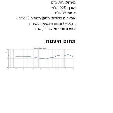
משקל:
 395 גרם
אורך:
 192.5 מ"מ
קוטר:
 38 מ"מ
אביזרים כלולים:
 מתקן השהיה (Shock 
Mount) ומזוודת נשיאה קשיחה
צבע סטנדרטי:
 שחור / שחור
תחום היענות
מוצרים נוספים באתר
חדש באתר
חדש ב