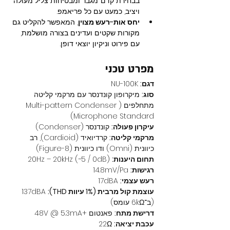
בבחירת קדם־מגבר ומבטיחות צליל מעולה 
ויציב, כמעט עם כל פריאמפ.
יחס אות-רעש מצוין
, המאפשר להקליט גם 
מקורות שקטים ועדינים בצורה מושלמת, 
עם פירוט וניקיון יוצאי דופן.
מפרט טכני
דגם:
 NU-100K
סוג:
 מיקרופון קונדנסר עם מרקמי קליטה 
מתחלפים (Multi-pattern Condenser 
Microphone Standard)
עיקרון פעולה:
 קונדנסר (Condenser)
מרקמי קליטה:
 קרדיואיד (Cardioid), רב 
כיוונית (Omni) ודו כיוונית (Figure-8)
תחום היענות:
 20Hz – 20kHz (−5 / 0dB)
רגישות:
 14.8mV/Pa
רעש עצמי:
 17dBA
עוצמת קול מרבית (1% עיוות THD):
 137dBA 
(ב־6kΩ עומס)
דרישת מתח:
 פאנטום +48V @ 5.3mA
עכבת יציאה:
 22Ω