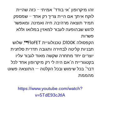
זהו מיקרופון “אי בודד” אמיתי – כזה שהיית 
לוקח איתך אם היית צריך רק אחד – שמספק 
תמיד תוצאה מרהיבה, חיה ואמינה, ומאפשר 
לרגש שבהופעה לעבור למאזין במלואו וללא 
פשרות.
הקפסולה 
D100K
, טכנולוגיית 
FloFET™
, שלוש 
תבניות קליטה לבחירה ותגובה תדרית סלחנית 
יוצרים יחד מתחרה שקשה מאוד לגבור עליו 
בקטגוריית ה“אם היה לי רק מיקרופון אחד לכל 
דבר”. בכל שימוש ובכל הקלטה — התוצאה פשוט 
מהממת.
https://www.youtube.com/watch?
v=5TdE93cJtIA