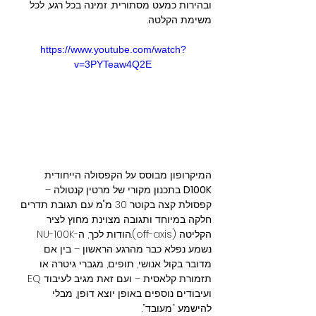
ובהירות כמעט מסתורית, זמינה בכל רגע, לכל 
משימת הקלטה.
https://www.youtube.com/watch?
v=3PYTeaw4Q2E
המיקרופון מבוסס על הקפסולה הייחודית 
D100K
 בתכנון מקורי של מרטין קנטולה – 
קפסולת קצה בקוטר 30 מ"מ עם תגובת תדרים 
חלקה במיוחד ותגובה מצוינת מחוץ לציר 
הקליטה (off-axis).הודות לכך, ה-NU-100K 
נשמע נפלא כבר מהרגע הראשון – בין אם 
מדובר בקול אנושי, תופים, מגברי גיטרה או 
תזמורת קלאסית – ועם זאת מגיב לעיבוד EQ 
ועיבודים נוספים באופן יוצא דופן, מבלי 
להישמע “מעובד”.