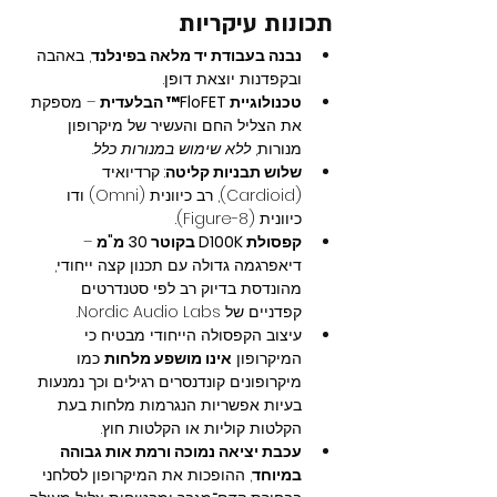
תכונות עיקריות
נבנה בעבודת יד מלאה בפינלנד
, באהבה 
ובקפדנות יוצאת דופן.
טכנולוגיית FloFET™ הבלעדית
 – מספקת 
את הצליל החם והעשיר של מיקרופון 
מנורות, 
ללא שימוש במנורות כלל
.
שלוש תבניות קליטה
: קרדיואיד 
(Cardioid), רב כיוונית (Omni) ודו 
כיוונית (Figure-8).
קפסולת D100K בקוטר 30 מ"מ
 – 
דיאפרגמה גדולה עם תכנון קצה ייחודי, 
מהונדסת בדיוק רב לפי סטנדרטים 
קפדניים של Nordic Audio Labs.
עיצוב הקפסולה הייחודי מבטיח כי 
המיקרופון 
אינו מושפע מלחות
 כמו 
מיקרופונים קונדנסרים רגילים וכך נמנעות 
בעיות אפשריות הנגרמות מלחות בעת 
הקלטות קוליות או הקלטות חוץ.
עכבת יציאה נמוכה ורמת אות גבוהה 
במיוחד
, ההופכות את המיקרופון לסלחני 