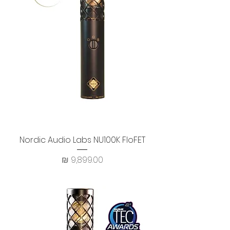
Nordic Audio Labs NU100K FloFET
מחיר