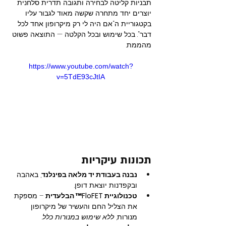
תבניות קליטה לבחירה ותגובה תדרית סלחנית 
יוצרים יחד מתחרה שקשה מאוד לגבור עליו 
בקטגוריית ה“אם היה לי רק מיקרופון אחד לכל 
דבר”. בכל שימוש ובכל הקלטה — התוצאה פשוט 
מהממת.
https://www.youtube.com/watch?
v=5TdE93cJtIA
תכונות עיקריות
נבנה בעבודת יד מלאה בפינלנד
, באהבה 
ובקפדנות יוצאת דופן.
טכנולוגיית FloFET™ הבלעדית
 – מספקת 
את הצליל החם והעשיר של מיקרופון 
מנורות, 
ללא שימוש במנורות כלל
.