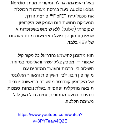
בעל דיאפרגמה גדולה ומקורית מבית 
Nordic 
Audio Labs
, כעת בגרסה מעודכנת הכוללת 
את טכנולוגיית 
FloFET™
 פורצת הדרך, 
המעניקה תחושת חום ועומק של מיקרופון 
שפןפרתי (tube) ללא שימוש בשפופרות או 
שנאים, ובתוך כך פועל באמצעות מתח פאנטום 
של 48V בלבד.
הוא מתוכנן להישמע נהדר 
על כל מקור קול 
אפשרי
 — ומספק צליל עשיר וראליסטי במיוחד, 
השילוב בין הרכות והעושר המזוהים עם 
מיקרופון ריבון, לבין השקיפות והאוויר האלגנטי 
של מיקרופון קונדנסר מהשורה הראשונה. יוצרים 
תוצאה מוזיקלית יפהפייה, בעלת נוכחות, סמכות 
ובהירות כמעט מסתורית, זמינה בכל רגע, לכל 
משימת הקלטה.
https://www.youtube.com/watch?
v=3PYTeaw4Q2E