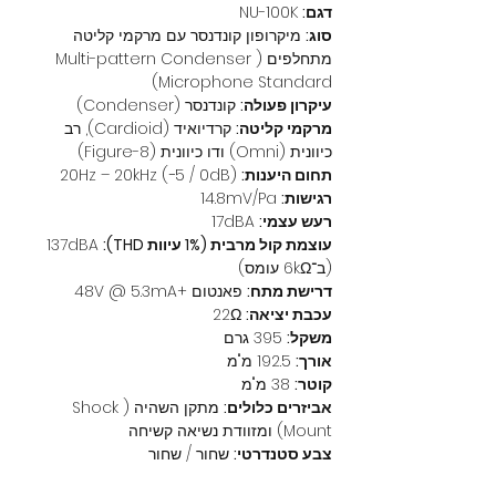
דגם:
 NU-100K
סוג:
 מיקרופון קונדנסר עם מרקמי קליטה 
מתחלפים (Multi-pattern Condenser 
Microphone Standard)
עיקרון פעולה:
 קונדנסר (Condenser)
מרקמי קליטה:
 קרדיואיד (Cardioid), רב 
כיוונית (Omni) ודו כיוונית (Figure-8)
תחום היענות:
 20Hz – 20kHz (−5 / 0dB)
רגישות:
 14.8mV/Pa
רעש עצמי:
 17dBA
עוצמת קול מרבית (1% עיוות THD):
 137dBA 
(ב־6kΩ עומס)
דרישת מתח:
 פאנטום +48V @ 5.3mA
עכבת יציאה:
 22Ω
משקל:
 395 גרם
אורך:
 192.5 מ"מ
קוטר:
 38 מ"מ
אביזרים כלולים:
 מתקן השהיה (Shock 
Mount) ומזוודת נשיאה קשיחה
צבע סטנדרטי:
 שחור / שחור