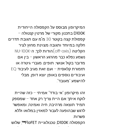
המיקרופון מבוסס על הקפסולה הייחודית 
D100K
 בתכנון מקורי של מרטין קנטולה – 
קפסולת קצה בקוטר 30 מ"מ עם תגובת תדרים 
חלקה במיוחד ותגובה מצוינת מחוץ לציר 
הקליטה (off-axis).הודות לכך, ה-NU-100K 
נשמע נפלא כבר מהרגע הראשון – בין אם 
מדובר בקול אנושי, תופים, מגברי גיטרה או 
תזמורת קלאסית – ועם זאת מגיב לעיבוד EQ 
ועיבודים נוספים באופן יוצא דופן, מבלי 
להישמע “מעובד”.
זהו מיקרופון “אי בודד” אמיתי – כזה שהיית 
לוקח איתך אם היית צריך רק אחד – שמספק 
תמיד תוצאה מרהיבה, חיה ואמינה, ומאפשר 
לרגש שבהופעה לעבור למאזין במלואו וללא 
פשרות.
הקפסולה 
D100K
, טכנולוגיית 
FloFET™
, שלוש 