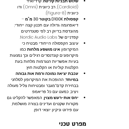
שלוש תבניות קליטה
: קרדיואיד 
(Cardioid), רב כיוונית (Omni) ודו 
כיוונית (Figure-8).
קפסולת D100K בקוטר 30 מ"מ
 – 
דיאפרגמה גדולה עם תכנון קצה ייחודי, 
מהונדסת בדיוק רב לפי סטנדרטים 
קפדניים של Nordic Audio Labs.
עיצוב הקפסולה הייחודי מבטיח כי 
המיקרופון 
אינו מושפע מלחות
 כמו 
מיקרופונים קונדנסרים רגילים וכך נמנעות 
בעיות אפשריות הנגרמות מלחות בעת 
הקלטות קוליות או הקלטות חוץ.
עכבת יציאה נמוכה ורמת אות גבוהה 
במיוחד
, ההופכות את המיקרופון לסלחני 
בבחירת קדם־מגבר ומבטיחות צליל מעולה 
ויציב, כמעט עם כל פריאמפ.
יחס אות-רעש מצוין
, המאפשר להקליט גם 
מקורות שקטים ועדינים בצורה מושלמת, 
עם פירוט וניקיון יוצאי דופן.
מפרט טכני