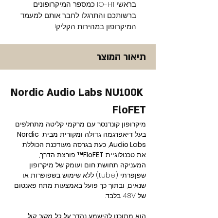
בראשי IO-H1 כמספר המיקרופונים
ברשותכם והתרגלו לחבר אותם למעמד
המיקרופון במהירות הקליק!
תיאור המוצר
Nordic Audio Labs NU100K 
FloFET
מיקרופון קונדנסר עם מרקמי קליטה מתחלפים 
בעל דיאפרגמה גדולה ומקורית מבית 
Nordic 
Audio Labs
, כעת בגרסה מעודכנת הכוללת 
את טכנולוגיית 
FloFET™
 פורצת הדרך, 
המעניקה תחושת חום ועומק של מיקרופון 
שפןפרתי (tube) ללא שימוש בשפופרות או 
שנאים, ובתוך כך פועל באמצעות מתח פאנטום 
של 48V בלבד.
הוא מתוכנן להישמע נהדר 
על כל מקור קול 