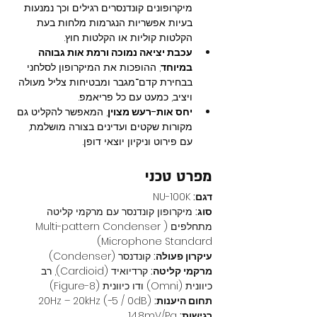
מיקרופונים קונדנסרים רגילים וכך נמנעות 
בעיות אפשריות הנגרמות מלחות בעת 
הקלטות קוליות או הקלטות חוץ.
עכבת יציאה נמוכה ורמת אות גבוהה 
במיוחד
, ההופכות את המיקרופון לסלחני 
בבחירת קדם־מגבר ומבטיחות צליל מעולה 
ויציב, כמעט עם כל פריאמפ.
יחס אות-רעש מצוין
, המאפשר להקליט גם 
מקורות שקטים ועדינים בצורה מושלמת, 
עם פירוט וניקיון יוצאי דופן.
מפרט טכני
דגם:
 NU-100K
סוג:
 מיקרופון קונדנסר עם מרקמי קליטה 
מתחלפים (Multi-pattern Condenser 
Microphone Standard)
עיקרון פעולה:
 קונדנסר (Condenser)
מרקמי קליטה:
 קרדיואיד (Cardioid), רב 
כיוונית (Omni) ודו כיוונית (Figure-8)
תחום היענות:
 20Hz – 20kHz (−5 / 0dB)
רגישות:
 14.8mV/Pa