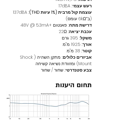
רעש עצמי:
 17dBA
עוצמת קול מרבית (1% עיוות THD):
 137dBA 
(ב־6kΩ עומס)
דרישת מתח:
 פאנטום +48V @ 5.3mA
עכבת יציאה:
 22Ω
משקל:
 395 גרם
אורך:
 192.5 מ"מ
קוטר:
 38 מ"מ
אביזרים כלולים:
 מתקן השהיה (Shock 
Mount) ומזוודת נשיאה קשיחה
צבע סטנדרטי:
 שחור / שחור
תחום היענות