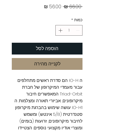
מחיר
מחיר
 ‏66.00 ‏₪ 
רגיל
מבצע
כמות
*
הוספה לסל
לקנייה מהירה
ה IO-H הם סדרת ראשים מתחלפים
עבור מעמדי המיקרופון של חברת
Triad-Orbit המאפשרים חיבור
מיקרופונים, אביזרי תאורה ומצלמות. ה
IO-H1 עושה שימוש בהברגת מיקרופון
סטנדרטית (5/8 אינטש) ומשמש
לחיבור מיקרופונים, זרועות (בומים)
ומוצרי אודיו מקצועי נוספים. הצטיידו