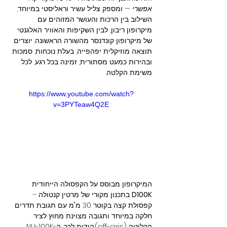
אפשרי
 — ומספק צליל עשיר וראליסטי במיוחד, 
השילוב בין הרכות והעושר המזוהים עם 
מיקרופון ריבון, לבין השקיפות והאוויר האלגנטי 
של מיקרופון קונדנסר מהשורה הראשונה. יוצרים 
תוצאה מוזיקלית יפהפייה, בעלת נוכחות, סמכות 
ובהירות כמעט מסתורית, זמינה בכל רגע, לכל 
משימת הקלטה.
https://www.youtube.com/watch?
v=3PYTeaw4Q2E
המיקרופון מבוסס על הקפסולה הייחודית 
D100K
 בתכנון מקורי של מרטין קנטולה – 
קפסולת קצה בקוטר 30 מ"מ עם תגובת תדרים 
חלקה במיוחד ותגובה מצוינת מחוץ לציר 
הקליטה (off-axis).הודות לכך, ה-NU-100K 