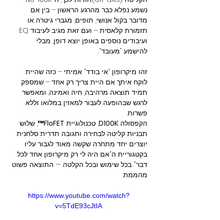
נשמע נפלא כבר מהרגע הראשון – בין אם 
מדובר בקול אנושי, תופים, מגברי גיטרה או 
תזמורת קלאסית – ועם זאת מגיב לעיבוד EQ 
ועיבודים נוספים באופן יוצא דופן, מבלי 
להישמע “מעובד”.
זהו מיקרופון “אי בודד” אמיתי – כזה שהיית 
לוקח איתך אם היית צריך רק אחד – שמספק 
תמיד תוצאה מרהיבה, חיה ואמינה, ומאפשר 
לרגש שבהופעה לעבור למאזין במלואו וללא 
פשרות.
הקפסולה 
D100K
, טכנולוגיית 
FloFET™
, שלוש 
תבניות קליטה לבחירה ותגובה תדרית סלחנית 
יוצרים יחד מתחרה שקשה מאוד לגבור עליו 
בקטגוריית ה“אם היה לי רק מיקרופון אחד לכל 
דבר”. בכל שימוש ובכל הקלטה — התוצאה פשוט 
מהממת.
https://www.youtube.com/watch?
v=5TdE93cJtIA