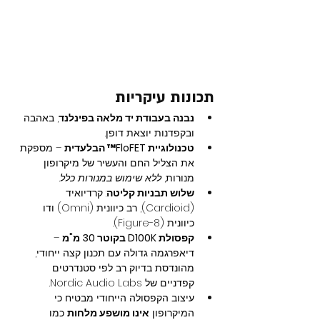
תכונות עיקריות
נבנה בעבודת יד מלאה בפינלנד
, באהבה 
ובקפדנות יוצאת דופן.
טכנולוגיית FloFET™ הבלעדית
 – מספקת 
את הצליל החם והעשיר של מיקרופון 
מנורות, 
ללא שימוש במנורות כלל
.
שלוש תבניות קליטה
: קרדיואיד 
(Cardioid), רב כיוונית (Omni) ודו 
כיוונית (Figure-8).
קפסולת D100K בקוטר 30 מ"מ
 – 
דיאפרגמה גדולה עם תכנון קצה ייחודי, 
מהונדסת בדיוק רב לפי סטנדרטים 
קפדניים של Nordic Audio Labs.
עיצוב הקפסולה הייחודי מבטיח כי 
המיקרופון 
אינו מושפע מלחות
 כמו 