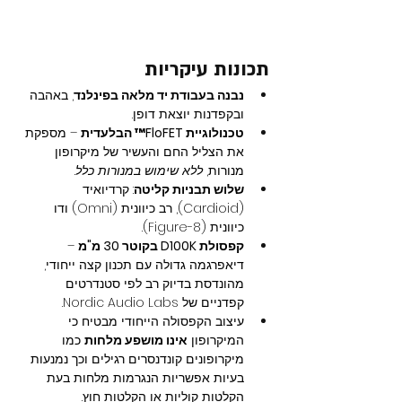
תכונות עיקריות
נבנה בעבודת יד מלאה בפינלנד
, באהבה 
ובקפדנות יוצאת דופן.
טכנולוגיית FloFET™ הבלעדית
 – מספקת 
את הצליל החם והעשיר של מיקרופון 
מנורות, 
ללא שימוש במנורות כלל
.
שלוש תבניות קליטה
: קרדיואיד 
(Cardioid), רב כיוונית (Omni) ודו 
כיוונית (Figure-8).
קפסולת D100K בקוטר 30 מ"מ
 – 
דיאפרגמה גדולה עם תכנון קצה ייחודי, 
מהונדסת בדיוק רב לפי סטנדרטים 
קפדניים של Nordic Audio Labs.
עיצוב הקפסולה הייחודי מבטיח כי 
המיקרופון 
אינו מושפע מלחות
 כמו 
מיקרופונים קונדנסרים רגילים וכך נמנעות 
בעיות אפשריות הנגרמות מלחות בעת 
הקלטות קוליות או הקלטות חוץ.