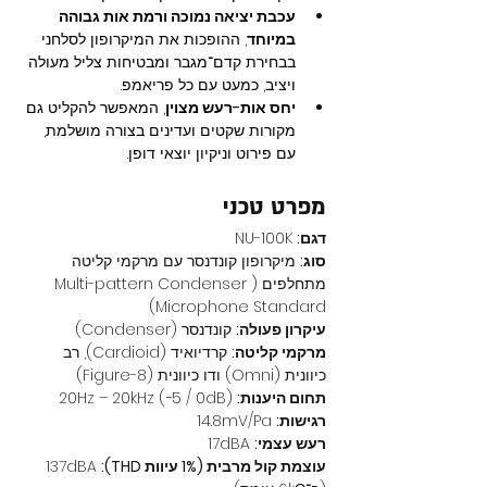
עכבת יציאה נמוכה ורמת אות גבוהה 
במיוחד
, ההופכות את המיקרופון לסלחני 
בבחירת קדם־מגבר ומבטיחות צליל מעולה 
ויציב, כמעט עם כל פריאמפ.
יחס אות-רעש מצוין
, המאפשר להקליט גם 
מקורות שקטים ועדינים בצורה מושלמת, 
עם פירוט וניקיון יוצאי דופן.
מפרט טכני
דגם:
 NU-100K
סוג:
 מיקרופון קונדנסר עם מרקמי קליטה 
מתחלפים (Multi-pattern Condenser 
Microphone Standard)
עיקרון פעולה:
 קונדנסר (Condenser)
מרקמי קליטה:
 קרדיואיד (Cardioid), רב 
כיוונית (Omni) ודו כיוונית (Figure-8)
תחום היענות:
 20Hz – 20kHz (−5 / 0dB)
רגישות:
 14.8mV/Pa
רעש עצמי:
 17dBA
עוצמת קול מרבית (1% עיוות THD):
 137dBA 