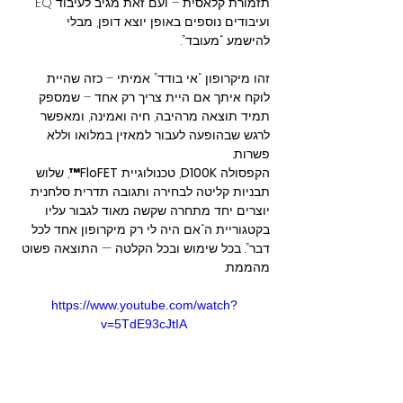
תזמורת קלאסית – ועם זאת מגיב לעיבוד EQ 
ועיבודים נוספים באופן יוצא דופן, מבלי 
להישמע “מעובד”.
זהו מיקרופון “אי בודד” אמיתי – כזה שהיית 
לוקח איתך אם היית צריך רק אחד – שמספק 
תמיד תוצאה מרהיבה, חיה ואמינה, ומאפשר 
לרגש שבהופעה לעבור למאזין במלואו וללא 
פשרות.
הקפסולה 
D100K
, טכנולוגיית 
FloFET™
, שלוש 
תבניות קליטה לבחירה ותגובה תדרית סלחנית 
יוצרים יחד מתחרה שקשה מאוד לגבור עליו 
בקטגוריית ה“אם היה לי רק מיקרופון אחד לכל 
דבר”. בכל שימוש ובכל הקלטה — התוצאה פשוט 
מהממת.
https://www.youtube.com/watch?
v=5TdE93cJtIA