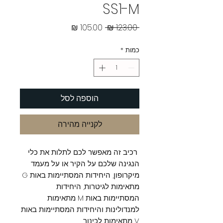
SS1-M
מחיר
מחיר
 ‏123.00 ‏₪ 
רגיל
מבצע
כמות
*
הוספה לסל
לקנייה מהירה
רכיב זה מאפשר לכם לתלות את כלי
הנגינה שלכם על הקיר או על מעמד
מיקרופון, היחידות המסתיימות באות G
מתאימות לגיטרות, היחידות
המסתיימות באות M מתאימות
למנדולינות והיחידות המסתיימות באות
V מתאימות לכינור.