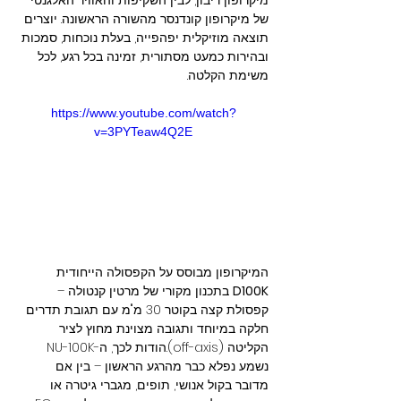
של מיקרופון קונדנסר מהשורה הראשונה. יוצרים 
תוצאה מוזיקלית יפהפייה, בעלת נוכחות, סמכות 
ובהירות כמעט מסתורית, זמינה בכל רגע, לכל 
משימת הקלטה.
https://www.youtube.com/watch?
v=3PYTeaw4Q2E
המיקרופון מבוסס על הקפסולה הייחודית 
D100K
 בתכנון מקורי של מרטין קנטולה – 
קפסולת קצה בקוטר 30 מ"מ עם תגובת תדרים 
חלקה במיוחד ותגובה מצוינת מחוץ לציר 
הקליטה (off-axis).הודות לכך, ה-NU-100K 
נשמע נפלא כבר מהרגע הראשון – בין אם 
מדובר בקול אנושי, תופים, מגברי גיטרה או 