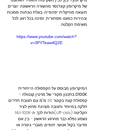
של מיקרופון קונדנסר מהשורה הראשונה. יוצרים 
תוצאה מוזיקלית יפהפייה, בעלת נוכחות, סמכות 
ובהירות כמעט מסתורית, זמינה בכל רגע, לכל 
משימת הקלטה.
https://www.youtube.com/watch?
v=3PYTeaw4Q2E
המיקרופון מבוסס על הקפסולה הייחודית 
D100K
 בתכנון מקורי של מרטין קנטולה – 
קפסולת קצה בקוטר 30 מ"מ עם תגובת תדרים 
חלקה במיוחד ותגובה מצוינת מחוץ לציר 
הקליטה (off-axis).הודות לכך, ה-NU-100K 
נשמע נפלא כבר מהרגע הראשון – בין אם 
מדובר בקול אנושי, תופים, מגברי גיטרה או 