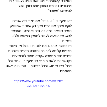
תזמורת קלאסית – ועם זאת מגיב לעיבוד EQ 
ועיבודים נוספים באופן יוצא דופן, מבלי 
להישמע “מעובד”.
זהו מיקרופון “אי בודד” אמיתי – כזה שהיית 
לוקח איתך אם היית צריך רק אחד – שמספק 
תמיד תוצאה מרהיבה, חיה ואמינה, ומאפשר 
לרגש שבהופעה לעבור למאזין במלואו וללא 
פשרות.
הקפסולה 
D100K
, טכנולוגיית 
FloFET™
, שלוש 
תבניות קליטה לבחירה ותגובה תדרית סלחנית 
יוצרים יחד מתחרה שקשה מאוד לגבור עליו 
בקטגוריית ה“אם היה לי רק מיקרופון אחד לכל 
דבר”. בכל שימוש ובכל הקלטה — התוצאה פשוט 
מהממת.
https://www.youtube.com/watch?
v=5TdE93cJtIA