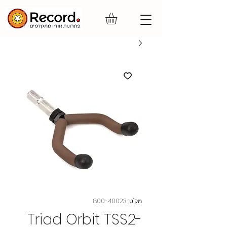
מק"ט: 800-40023
Triad Orbit TSS2-