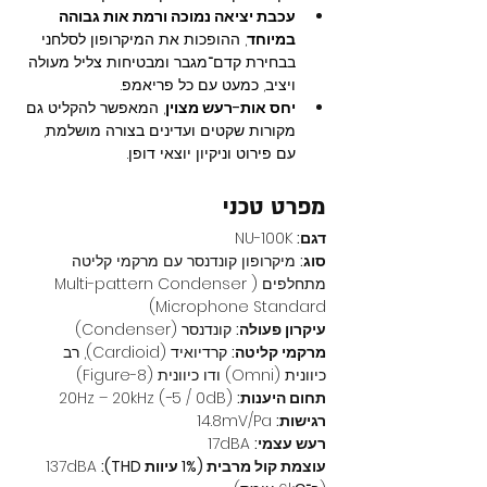
עכבת יציאה נמוכה ורמת אות גבוהה 
במיוחד
, ההופכות את המיקרופון לסלחני 
בבחירת קדם־מגבר ומבטיחות צליל מעולה 
ויציב, כמעט עם כל פריאמפ.
יחס אות-רעש מצוין
, המאפשר להקליט גם 
מקורות שקטים ועדינים בצורה מושלמת, 
עם פירוט וניקיון יוצאי דופן.
מפרט טכני
דגם:
 NU-100K
סוג:
 מיקרופון קונדנסר עם מרקמי קליטה 
מתחלפים (Multi-pattern Condenser 
Microphone Standard)
עיקרון פעולה:
 קונדנסר (Condenser)
מרקמי קליטה:
 קרדיואיד (Cardioid), רב 
כיוונית (Omni) ודו כיוונית (Figure-8)
תחום היענות:
 20Hz – 20kHz (−5 / 0dB)
רגישות:
 14.8mV/Pa
רעש עצמי:
 17dBA
עוצמת קול מרבית (1% עיוות THD):
 137dBA 