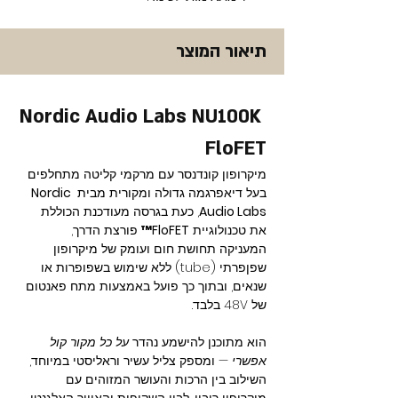
תיאור המוצר
Nordic Audio Labs NU100K 
FloFET
מיקרופון קונדנסר עם מרקמי קליטה מתחלפים 
בעל דיאפרגמה גדולה ומקורית מבית 
Nordic 
Audio Labs
, כעת בגרסה מעודכנת הכוללת 
את טכנולוגיית 
FloFET™
 פורצת הדרך, 
המעניקה תחושת חום ועומק של מיקרופון 
שפןפרתי (tube) ללא שימוש בשפופרות או 
שנאים, ובתוך כך פועל באמצעות מתח פאנטום 
של 48V בלבד.
הוא מתוכנן להישמע נהדר 
על כל מקור קול 
אפשרי
 — ומספק צליל עשיר וראליסטי במיוחד, 
השילוב בין הרכות והעושר המזוהים עם 
מיקרופון ריבון, לבין השקיפות והאוויר האלגנטי 