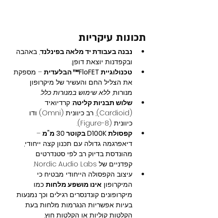
תכונות עיקריות
נבנה בעבודת יד מלאה בפינלנד
, באהבה 
ובקפדנות יוצאת דופן.
טכנולוגיית FloFET™ הבלעדית
 – מספקת 
את הצליל החם והעשיר של מיקרופון 
מנורות, 
ללא שימוש במנורות כלל
.
שלוש תבניות קליטה
: קרדיואיד 
(Cardioid), רב כיוונית (Omni) ודו 
כיוונית (Figure-8).
קפסולת D100K בקוטר 30 מ"מ
 – 
דיאפרגמה גדולה עם תכנון קצה ייחודי, 
מהונדסת בדיוק רב לפי סטנדרטים 
קפדניים של Nordic Audio Labs.
עיצוב הקפסולה הייחודי מבטיח כי 
המיקרופון 
אינו מושפע מלחות
 כמו 
מיקרופונים קונדנסרים רגילים וכך נמנעות 
בעיות אפשריות הנגרמות מלחות בעת 
הקלטות קוליות או הקלטות חוץ.