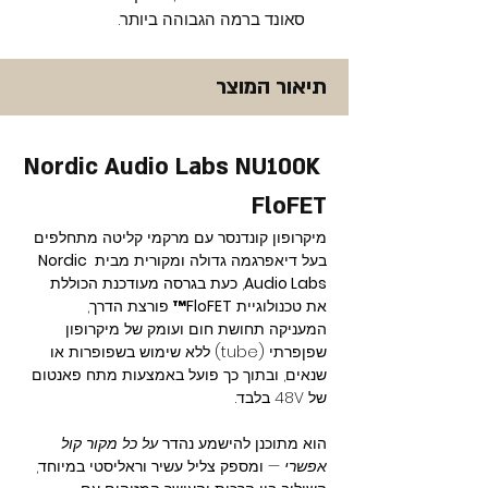
סאונד ברמה הגבוהה ביותר.
תיאור המוצר
Nordic Audio Labs NU100K 
FloFET
מיקרופון קונדנסר עם מרקמי קליטה מתחלפים 
בעל דיאפרגמה גדולה ומקורית מבית 
Nordic 
Audio Labs
, כעת בגרסה מעודכנת הכוללת 
את טכנולוגיית 
FloFET™
 פורצת הדרך, 
המעניקה תחושת חום ועומק של מיקרופון 
שפןפרתי (tube) ללא שימוש בשפופרות או 
שנאים, ובתוך כך פועל באמצעות מתח פאנטום 
של 48V בלבד.
הוא מתוכנן להישמע נהדר 
על כל מקור קול 
אפשרי
 — ומספק צליל עשיר וראליסטי במיוחד, 