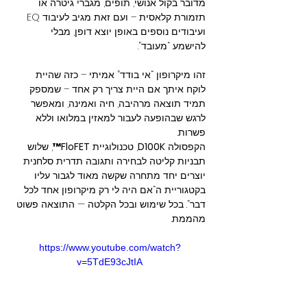
מדובר בקול אנושי, תופים, מגברי גיטרה או 
תזמורת קלאסית – ועם זאת מגיב לעיבוד EQ 
ועיבודים נוספים באופן יוצא דופן, מבלי 
להישמע “מעובד”.
זהו מיקרופון “אי בודד” אמיתי – כזה שהיית 
לוקח איתך אם היית צריך רק אחד – שמספק 
תמיד תוצאה מרהיבה, חיה ואמינה, ומאפשר 
לרגש שבהופעה לעבור למאזין במלואו וללא 
פשרות.
הקפסולה 
D100K
, טכנולוגיית 
FloFET™
, שלוש 
תבניות קליטה לבחירה ותגובה תדרית סלחנית 
יוצרים יחד מתחרה שקשה מאוד לגבור עליו 
בקטגוריית ה“אם היה לי רק מיקרופון אחד לכל 
דבר”. בכל שימוש ובכל הקלטה — התוצאה פשוט 
מהממת.
https://www.youtube.com/watch?
v=5TdE93cJtIA