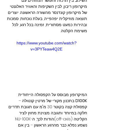
השילוב בין הרכות והעושר המזוהים עם 
מיקרופון ריבון, לבין השקיפות והאוויר האלגנטי 
של מיקרופון קונדנסר מהשורה הראשונה. יוצרים 
תוצאה מוזיקלית יפהפייה, בעלת נוכחות, סמכות 
ובהירות כמעט מסתורית, זמינה בכל רגע, לכל 
משימת הקלטה.
https://www.youtube.com/watch?
v=3PYTeaw4Q2E
המיקרופון מבוסס על הקפסולה הייחודית 
D100K
 בתכנון מקורי של מרטין קנטולה – 
קפסולת קצה בקוטר 30 מ"מ עם תגובת תדרים 
חלקה במיוחד ותגובה מצוינת מחוץ לציר 
הקליטה (off-axis).הודות לכך, ה-NU-100K 
נשמע נפלא כבר מהרגע הראשון – בין אם 