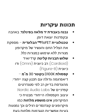
תכונות עיקריות
נבנה בעבודת יד מלאה בפינלנד
, באהבה 
ובקפדנות יוצאת דופן.
טכנולוגיית FloFET™ הבלעדית
 – מספקת 
את הצליל החם והעשיר של מיקרופון 
מנורות, 
ללא שימוש במנורות כלל
.
שלוש תבניות קליטה
: קרדיואיד 
(Cardioid), רב כיוונית (Omni) ודו 
כיוונית (Figure-8).
קפסולת D100K בקוטר 30 מ"מ
 – 
דיאפרגמה גדולה עם תכנון קצה ייחודי, 
מהונדסת בדיוק רב לפי סטנדרטים 
קפדניים של Nordic Audio Labs.
עיצוב הקפסולה הייחודי מבטיח כי 
המיקרופון 
אינו מושפע מלחות
 כמו 
מיקרופונים קונדנסרים רגילים וכך נמנעות 
בעיות אפשריות הנגרמות מלחות בעת 