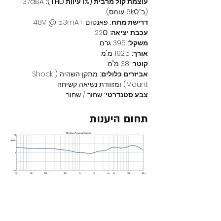
עוצמת קול מרבית (1% עיוות THD):
 137dBA 
(ב־6kΩ עומס)
דרישת מתח:
 פאנטום +48V @ 5.3mA
עכבת יציאה:
 22Ω
משקל:
 395 גרם
אורך:
 192.5 מ"מ
קוטר:
 38 מ"מ
אביזרים כלולים:
 מתקן השהיה (Shock 
Mount) ומזוודת נשיאה קשיחה
צבע סטנדרטי:
 שחור / שחור
תחום היענות
מוצרים נוספים באתר