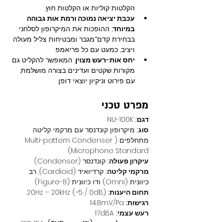
הקלטות קוליות או הקלטות חוץ.
עכבת יציאה נמוכה ורמת אות גבוהה 
במיוחד
, ההופכות את המיקרופון לסלחני 
בבחירת קדם־מגבר ומבטיחות צליל מעולה 
ויציב, כמעט עם כל פריאמפ.
יחס אות-רעש מצוין
, המאפשר להקליט גם 
מקורות שקטים ועדינים בצורה מושלמת, 
עם פירוט וניקיון יוצאי דופן.
מפרט טכני
דגם:
 NU-100K
סוג:
 מיקרופון קונדנסר עם מרקמי קליטה 
מתחלפים (Multi-pattern Condenser 
Microphone Standard)
עיקרון פעולה:
 קונדנסר (Condenser)
מרקמי קליטה:
 קרדיואיד (Cardioid), רב 
כיוונית (Omni) ודו כיוונית (Figure-8)
תחום היענות:
 20Hz – 20kHz (−5 / 0dB)
רגישות:
 14.8mV/Pa
רעש עצמי:
 17dBA