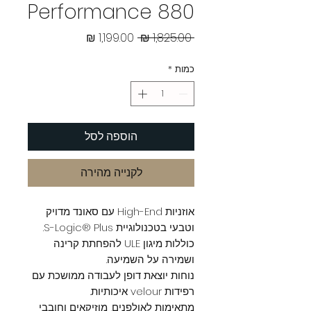
Performance 880
מחיר
מחיר
 ‏1,825.00 ‏₪ 
רגיל
מבצע
כמות
*
הוספה לסל
לקנייה מהירה
אוזניות High-End עם סאונד מדויק
וטבעי בטכנולוגיית S-Logic® Plus.
כוללות מיגון ULE להפחתת קרינה
ושמירה על השמיעה.
נוחות יוצאת דופן לעבודה ממושכת עם
רפידות velour איכותיות.
מתאימות לאולפנים, מוזיקאים וחובבי