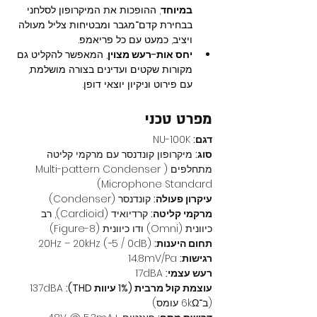
במיוחד
, ההופכות את המיקרופון לסלחני 
בבחירת קדם־מגבר ומבטיחות צליל מעולה 
ויציב, כמעט עם כל פריאמפ.
יחס אות-רעש מצוין
, המאפשר להקליט גם 
מקורות שקטים ועדינים בצורה מושלמת, 
עם פירוט וניקיון יוצאי דופן.
מפרט טכני
דגם:
 NU-100K
סוג:
 מיקרופון קונדנסר עם מרקמי קליטה 
מתחלפים (Multi-pattern Condenser 
Microphone Standard)
עיקרון פעולה:
 קונדנסר (Condenser)
מרקמי קליטה:
 קרדיואיד (Cardioid), רב 
כיוונית (Omni) ודו כיוונית (Figure-8)
תחום היענות:
 20Hz – 20kHz (−5 / 0dB)
רגישות:
 14.8mV/Pa
רעש עצמי:
 17dBA
עוצמת קול מרבית (1% עיוות THD):
 137dBA 
(ב־6kΩ עומס)