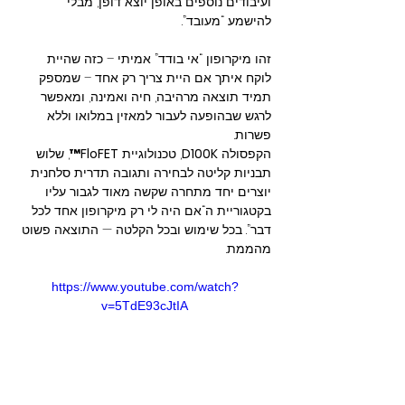
ועיבודים נוספים באופן יוצא דופן, מבלי 
להישמע “מעובד”.
זהו מיקרופון “אי בודד” אמיתי – כזה שהיית 
לוקח איתך אם היית צריך רק אחד – שמספק 
תמיד תוצאה מרהיבה, חיה ואמינה, ומאפשר 
לרגש שבהופעה לעבור למאזין במלואו וללא 
פשרות.
הקפסולה 
D100K
, טכנולוגיית 
FloFET™
, שלוש 
תבניות קליטה לבחירה ותגובה תדרית סלחנית 
יוצרים יחד מתחרה שקשה מאוד לגבור עליו 
בקטגוריית ה“אם היה לי רק מיקרופון אחד לכל 
דבר”. בכל שימוש ובכל הקלטה — התוצאה פשוט 
מהממת.
https://www.youtube.com/watch?
v=5TdE93cJtIA