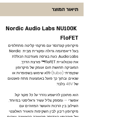
תיאור המוצר
Nordic Audio Labs NU100K 
FloFET
מיקרופון קונדנסר עם מרקמי קליטה מתחלפים 
בעל דיאפרגמה גדולה ומקורית מבית 
Nordic 
Audio Labs
, כעת בגרסה מעודכנת הכוללת 
את טכנולוגיית 
FloFET™
 פורצת הדרך, 
המעניקה תחושת חום ועומק של מיקרופון 
שפןפרתי (tube) ללא שימוש בשפופרות או 
שנאים, ובתוך כך פועל באמצעות מתח פאנטום 
של 48V בלבד.
הוא מתוכנן להישמע נהדר 
על כל מקור קול 
אפשרי
 — ומספק צליל עשיר וראליסטי במיוחד, 
השילוב בין הרכות והעושר המזוהים עם 
מיקרופון ריבון, לבין השקיפות והאוויר האלגנטי 
של מיקרופון קונדנסר מהשורה הראשונה. יוצרים 