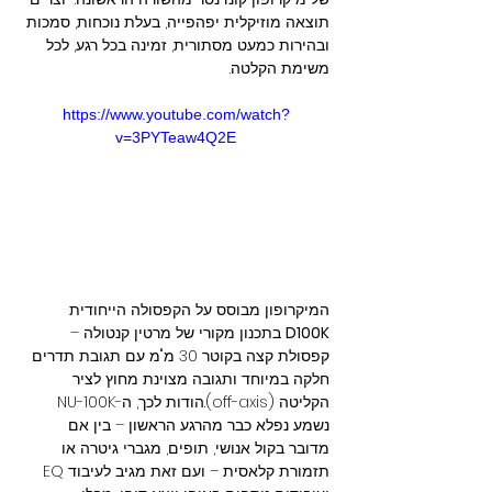
תוצאה מוזיקלית יפהפייה, בעלת נוכחות, סמכות 
ובהירות כמעט מסתורית, זמינה בכל רגע, לכל 
משימת הקלטה.
https://www.youtube.com/watch?
v=3PYTeaw4Q2E
המיקרופון מבוסס על הקפסולה הייחודית 
D100K
 בתכנון מקורי של מרטין קנטולה – 
קפסולת קצה בקוטר 30 מ"מ עם תגובת תדרים 
חלקה במיוחד ותגובה מצוינת מחוץ לציר 
הקליטה (off-axis).הודות לכך, ה-NU-100K 
נשמע נפלא כבר מהרגע הראשון – בין אם 
מדובר בקול אנושי, תופים, מגברי גיטרה או 
תזמורת קלאסית – ועם זאת מגיב לעיבוד EQ 