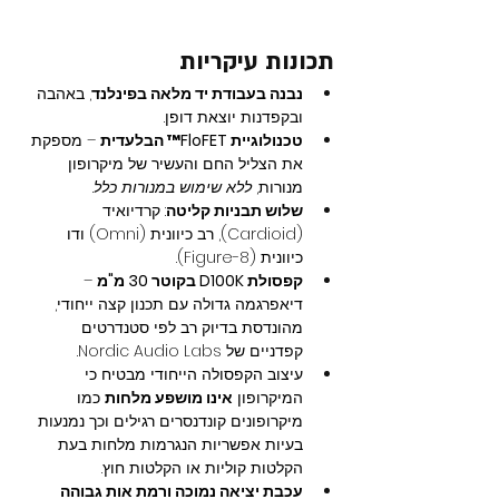
תכונות עיקריות
נבנה בעבודת יד מלאה בפינלנד
, באהבה 
ובקפדנות יוצאת דופן.
טכנולוגיית FloFET™ הבלעדית
 – מספקת 
את הצליל החם והעשיר של מיקרופון 
מנורות, 
ללא שימוש במנורות כלל
.
שלוש תבניות קליטה
: קרדיואיד 
(Cardioid), רב כיוונית (Omni) ודו 
כיוונית (Figure-8).
קפסולת D100K בקוטר 30 מ"מ
 – 
דיאפרגמה גדולה עם תכנון קצה ייחודי, 
מהונדסת בדיוק רב לפי סטנדרטים 
קפדניים של Nordic Audio Labs.
עיצוב הקפסולה הייחודי מבטיח כי 
המיקרופון 
אינו מושפע מלחות
 כמו 
מיקרופונים קונדנסרים רגילים וכך נמנעות 
בעיות אפשריות הנגרמות מלחות בעת 
הקלטות קוליות או הקלטות חוץ.
עכבת יציאה נמוכה ורמת אות גבוהה 