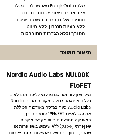
שלו, ה
FreqInOut
מאפשר לכם לשלב
ציוד אודיו חיצוני
ישירות בתוכנת
ההפקה שלכם, בצורה פשוטה ויעילה.
ללא בעיות סנכרון
,
ללא חיווט
מסובך
וללא הגדרות מסורבלות.
תיאור המוצר
Nordic Audio Labs NU100K 
FloFET
מיקרופון קונדנסר עם מרקמי קליטה מתחלפים 
בעל דיאפרגמה גדולה ומקורית מבית 
Nordic 
Audio Labs
, כעת בגרסה מעודכנת הכוללת 
את טכנולוגיית 
FloFET™
 פורצת הדרך, 
המעניקה תחושת חום ועומק של מיקרופון 
שפןפרתי (tube) ללא שימוש בשפופרות או 
שנאים, ובתוך כך פועל באמצעות מתח פאנטום 