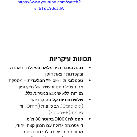
https://www.youtube.com/watch?
v=5TdE93cJtIA
תכונות עיקריות
נבנה בעבודת יד מלאה בפינלנד
, באהבה 
ובקפדנות יוצאת דופן.
טכנולוגיית FloFET™ הבלעדית
 – מספקת 
את הצליל החם והעשיר של מיקרופון 
מנורות, 
ללא שימוש במנורות כלל
.
שלוש תבניות קליטה
: קרדיואיד 
(Cardioid), רב כיוונית (Omni) ודו 
כיוונית (Figure-8).
קפסולת D100K בקוטר 30 מ"מ
 – 
דיאפרגמה גדולה עם תכנון קצה ייחודי, 
מהונדסת בדיוק רב לפי סטנדרטים 