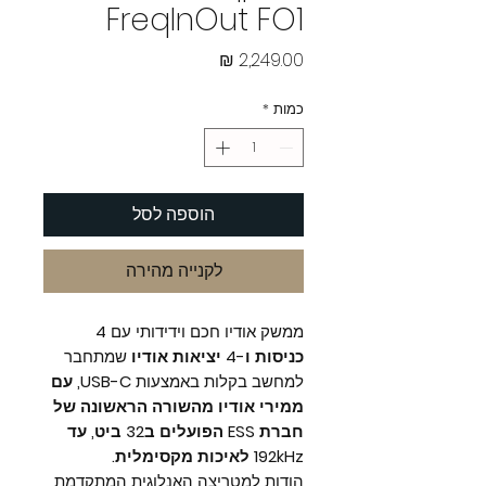
FreqInOut FO1
מחיר
כמות
*
הוספה לסל
לקנייה מהירה
ממשק אודיו חכם וידידותי עם
4
כניסות ו-4 יציאות אודיו
שמתחבר
למחשב בקלות באמצעות
USB-C, עם
ממירי אודיו מהשורה הראשונה של
חברת ESS הפועלים ב32 ביט, עד
192kHz לאיכות מקסימלית.
הודות למטריצה האנלוגית המתקדמת