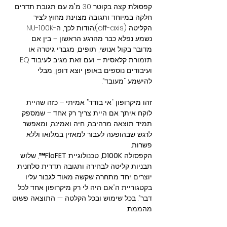
קפסולת קצה בקוטר 30 מ"מ עם תגובת תדרים 
חלקה במיוחד ותגובה מצוינת מחוץ לציר 
הקליטה (off-axis).הודות לכך, ה-NU-100K 
נשמע נפלא כבר מהרגע הראשון – בין אם 
מדובר בקול אנושי, תופים, מגברי גיטרה או 
תזמורת קלאסית – ועם זאת מגיב לעיבוד EQ 
ועיבודים נוספים באופן יוצא דופן, מבלי 
להישמע “מעובד”.
זהו מיקרופון “אי בודד” אמיתי – כזה שהיית 
לוקח איתך אם היית צריך רק אחד – שמספק 
תמיד תוצאה מרהיבה, חיה ואמינה, ומאפשר 
לרגש שבהופעה לעבור למאזין במלואו וללא 
פשרות.
הקפסולה 
D100K
, טכנולוגיית 
FloFET™
, שלוש 
תבניות קליטה לבחירה ותגובה תדרית סלחנית 
יוצרים יחד מתחרה שקשה מאוד לגבור עליו 
בקטגוריית ה“אם היה לי רק מיקרופון אחד לכל 
דבר”. בכל שימוש ובכל הקלטה — התוצאה פשוט 
מהממת.