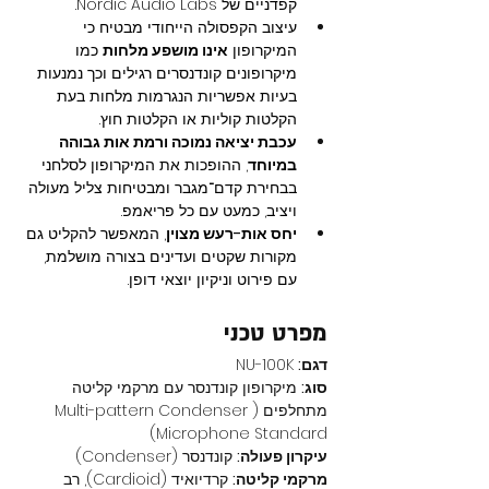
קפדניים של Nordic Audio Labs.
עיצוב הקפסולה הייחודי מבטיח כי 
המיקרופון 
אינו מושפע מלחות
 כמו 
מיקרופונים קונדנסרים רגילים וכך נמנעות 
בעיות אפשריות הנגרמות מלחות בעת 
הקלטות קוליות או הקלטות חוץ.
עכבת יציאה נמוכה ורמת אות גבוהה 
במיוחד
, ההופכות את המיקרופון לסלחני 
בבחירת קדם־מגבר ומבטיחות צליל מעולה 
ויציב, כמעט עם כל פריאמפ.
יחס אות-רעש מצוין
, המאפשר להקליט גם 
מקורות שקטים ועדינים בצורה מושלמת, 
עם פירוט וניקיון יוצאי דופן.
מפרט טכני
דגם:
 NU-100K
סוג:
 מיקרופון קונדנסר עם מרקמי קליטה 
מתחלפים (Multi-pattern Condenser 
Microphone Standard)
עיקרון פעולה:
 קונדנסר (Condenser)
מרקמי קליטה:
 קרדיואיד (Cardioid), רב 