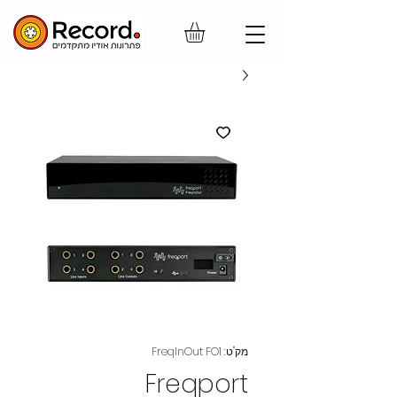
מק"ט: FreqInOut FO1
Freqport