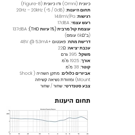
כיוונית (Omni) ודו כיוונית (Figure-8)
תחום היענות:
 20Hz – 20kHz (−5 / 0dB)
רגישות:
 14.8mV/Pa
רעש עצמי:
 17dBA
עוצמת קול מרבית (1% עיוות THD):
 137dBA 
(ב־6kΩ עומס)
דרישת מתח:
 פאנטום +48V @ 5.3mA
עכבת יציאה:
 22Ω
משקל:
 395 גרם
אורך:
 192.5 מ"מ
קוטר:
 38 מ"מ
אביזרים כלולים:
 מתקן השהיה (Shock 
Mount) ומזוודת נשיאה קשיחה
צבע סטנדרטי:
 שחור / שחור
תחום היענות