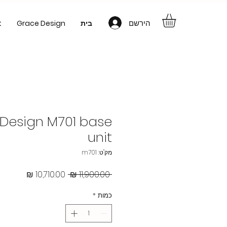
הירשם
בית
Grace Design
t
Design M701 base
unit
מק"ט: m701
מחיר
מחיר
 ‏11,900.00 ‏₪ 
רגיל
מבצע
כמות
*