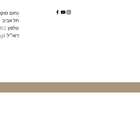
נחום סוקולו
תל אביב
טלפון: 03-7152152
דוא״ל:
.il