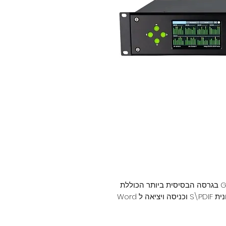
ממשק האודיו M701 של חברת Grace Design בגרסה הבסיסית ביותר הכוללת
8 כניסות ויציאות AES, כניסה ויציאה סטריאופונית S\PDIF וכניסה ויציאה ל Word