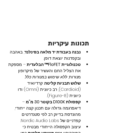
תכונות עיקריות
נבנה בעבודת יד מלאה בפינלנד
, באהבה 
ובקפדנות יוצאת דופן.
טכנולוגיית FloFET™ הבלעדית
 – מספקת 
את הצליל החם והעשיר של מיקרופון 
מנורות, 
ללא שימוש במנורות כלל
.
שלוש תבניות קליטה
: קרדיואיד 
(Cardioid), רב כיוונית (Omni) ודו 
כיוונית (Figure-8).
קפסולת D100K בקוטר 30 מ"מ
 – 
דיאפרגמה גדולה עם תכנון קצה ייחודי, 
מהונדסת בדיוק רב לפי סטנדרטים 
קפדניים של Nordic Audio Labs.
עיצוב הקפסולה הייחודי מבטיח כי 
המיקרופון 
אינו מושפע מלחות
 כמו 