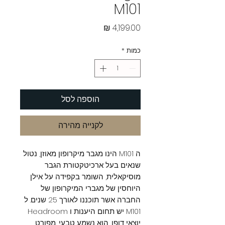
M101
מחיר
כמות
*
הוספה לסל
לקנייה מהירה
ה M101 הינו מגבר מיקרופון מאוזן, נטול
שנאים בעל ארכיטקטורת הגבר
מוסיקאלית, השומר בקפידה על אילן
היוחסין של מגברי המיקרופון של
החברה אשר תוכננו לאורך 25 שנים. ל
M101 יש תחום היענות ו Headroom
יוצאי דופן, הוא נשמע טבעי, מפורט