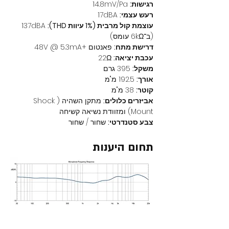
רגישות:
 14.8mV/Pa
רעש עצמי:
 17dBA
עוצמת קול מרבית (1% עיוות THD):
 137dBA 
(ב־6kΩ עומס)
דרישת מתח:
 פאנטום +48V @ 5.3mA
עכבת יציאה:
 22Ω
משקל:
 395 גרם
אורך:
 192.5 מ"מ
קוטר:
 38 מ"מ
אביזרים כלולים:
 מתקן השהיה (Shock 
Mount) ומזוודת נשיאה קשיחה
צבע סטנדרטי:
 שחור / שחור
תחום היענות