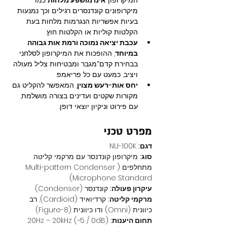
מיקרופונים קונדנסרים רגילים וכך נמנעות 
בעיות אפשריות הנגרמות מלחות בעת 
הקלטות קוליות או הקלטות חוץ.
עכבת יציאה נמוכה ורמת אות גבוהה 
במיוחד
, ההופכות את המיקרופון לסלחני 
בבחירת קדם־מגבר ומבטיחות צליל מעולה 
ויציב, כמעט עם כל פריאמפ.
יחס אות-רעש מצוין
, המאפשר להקליט גם 
מקורות שקטים ועדינים בצורה מושלמת, 
עם פירוט וניקיון יוצאי דופן.
מפרט טכני
דגם:
 NU-100K
סוג:
 מיקרופון קונדנסר עם מרקמי קליטה 
מתחלפים (Multi-pattern Condenser 
Microphone Standard)
עיקרון פעולה:
 קונדנסר (Condenser)
מרקמי קליטה:
 קרדיואיד (Cardioid), רב 
כיוונית (Omni) ודו כיוונית (Figure-8)
תחום היענות:
 20Hz – 20kHz (−5 / 0dB)