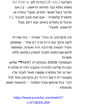
הקליטה (off-axis).הודות לכך, ה-NU-100K 
נשמע נפלא כבר מהרגע הראשון – בין אם 
מדובר בקול אנושי, תופים, מגברי גיטרה או 
תזמורת קלאסית – ועם זאת מגיב לעיבוד EQ 
ועיבודים נוספים באופן יוצא דופן, מבלי 
להישמע “מעובד”.
זהו מיקרופון “אי בודד” אמיתי – כזה שהיית 
לוקח איתך אם היית צריך רק אחד – שמספק 
תמיד תוצאה מרהיבה, חיה ואמינה, ומאפשר 
לרגש שבהופעה לעבור למאזין במלואו וללא 
פשרות.
הקפסולה 
D100K
, טכנולוגיית 
FloFET™
, שלוש 
תבניות קליטה לבחירה ותגובה תדרית סלחנית 
יוצרים יחד מתחרה שקשה מאוד לגבור עליו 
בקטגוריית ה“אם היה לי רק מיקרופון אחד לכל 
דבר”. בכל שימוש ובכל הקלטה — התוצאה פשוט 
מהממת.
https://www.youtube.com/watch?
v=5TdE93cJtIA