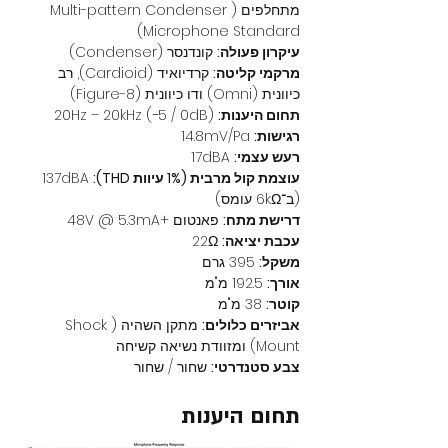
מתחלפים (Multi-pattern Condenser 
Microphone Standard)
עיקרון פעולה:
 קונדנסר (Condenser)
מרקמי קליטה:
 קרדיואיד (Cardioid), רב 
כיוונית (Omni) ודו כיוונית (Figure-8)
תחום היענות:
 20Hz – 20kHz (−5 / 0dB)
רגישות:
 14.8mV/Pa
רעש עצמי:
 17dBA
עוצמת קול מרבית (1% עיוות THD):
 137dBA 
(ב־6kΩ עומס)
דרישת מתח:
 פאנטום +48V @ 5.3mA
עכבת יציאה:
 22Ω
משקל:
 395 גרם
אורך:
 192.5 מ"מ
קוטר:
 38 מ"מ
אביזרים כלולים:
 מתקן השהיה (Shock 
Mount) ומזוודת נשיאה קשיחה
צבע סטנדרטי:
 שחור / שחור
תחום היענות