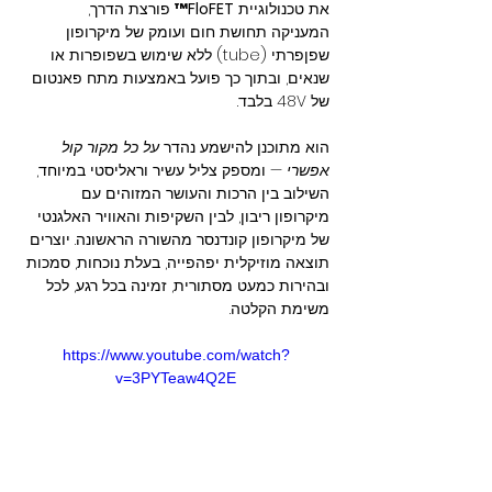
את טכנולוגיית 
FloFET™
 פורצת הדרך, 
המעניקה תחושת חום ועומק של מיקרופון 
שפןפרתי (tube) ללא שימוש בשפופרות או 
שנאים, ובתוך כך פועל באמצעות מתח פאנטום 
של 48V בלבד.
הוא מתוכנן להישמע נהדר 
על כל מקור קול 
אפשרי
 — ומספק צליל עשיר וראליסטי במיוחד, 
השילוב בין הרכות והעושר המזוהים עם 
מיקרופון ריבון, לבין השקיפות והאוויר האלגנטי 
של מיקרופון קונדנסר מהשורה הראשונה. יוצרים 
תוצאה מוזיקלית יפהפייה, בעלת נוכחות, סמכות 
ובהירות כמעט מסתורית, זמינה בכל רגע, לכל 
משימת הקלטה.
https://www.youtube.com/watch?
v=3PYTeaw4Q2E