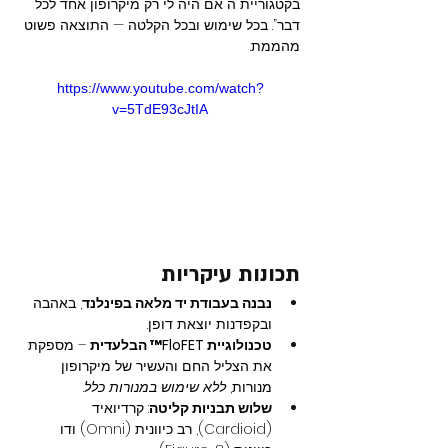
בקטגוריית ה“אם היה לי רק מיקרופון אחד לכל 
דבר”. בכל שימוש ובכל הקלטה — התוצאה פשוט 
מהממת.
https://www.youtube.com/watch?
v=5TdE93cJtIA
תכונות עיקריות
נבנה בעבודת יד מלאה בפינלנד
, באהבה 
ובקפדנות יוצאת דופן.
טכנולוגיית FloFET™ הבלעדית
 – מספקת 
את הצליל החם והעשיר של מיקרופון 
מנורות, 
ללא שימוש במנורות כלל
.
שלוש תבניות קליטה
: קרדיואיד 
(Cardioid), רב כיוונית (Omni) ודו 