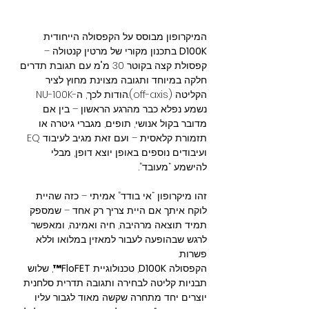
המיקרופון מבוסס על הקפסולה הייחודית 
D100K
 בתכנון מקורי של מרטין קנטולה – 
קפסולת קצה בקוטר 30 מ"מ עם תגובת תדרים 
חלקה במיוחד ותגובה מצוינת מחוץ לציר 
הקליטה (off-axis).הודות לכך, ה-NU-100K 
נשמע נפלא כבר מהרגע הראשון – בין אם 
מדובר בקול אנושי, תופים, מגברי גיטרה או 
תזמורת קלאסית – ועם זאת מגיב לעיבוד EQ 
ועיבודים נוספים באופן יוצא דופן, מבלי 
להישמע “מעובד”.
זהו מיקרופון “אי בודד” אמיתי – כזה שהיית 
לוקח איתך אם היית צריך רק אחד – שמספק 
תמיד תוצאה מרהיבה, חיה ואמינה, ומאפשר 
לרגש שבהופעה לעבור למאזין במלואו וללא 
פשרות.
הקפסולה 
D100K
, טכנולוגיית 
FloFET™
, שלוש 
תבניות קליטה לבחירה ותגובה תדרית סלחנית 
יוצרים יחד מתחרה שקשה מאוד לגבור עליו 