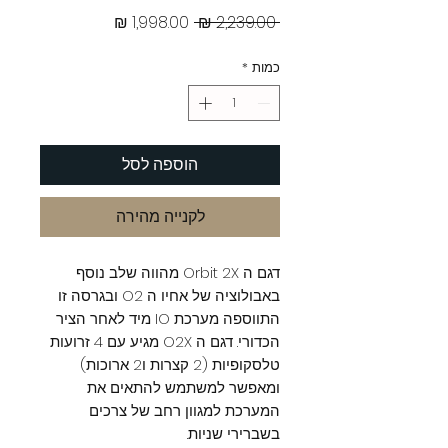
מחיר
מחיר
 ‏2,239.00 ‏₪ 
רגיל
מבצע
כמות
*
הוספה לסל
לקנייה מהירה
דגם ה Orbit 2X מהווה שלב נוסף
באבולוציה של אחיו ה O2 ובגרסה זו
התווספה מערכת IO מיד לאחר הציר
הכדורי. דגם ה O2X מגיע עם 4 זרועות
טלסקופיות (2 קצרות ו2 ארוכות)
ומאפשר למשתמש להתאים את
המערכת למגוון רחב של צרכים
בשברירי שניות.