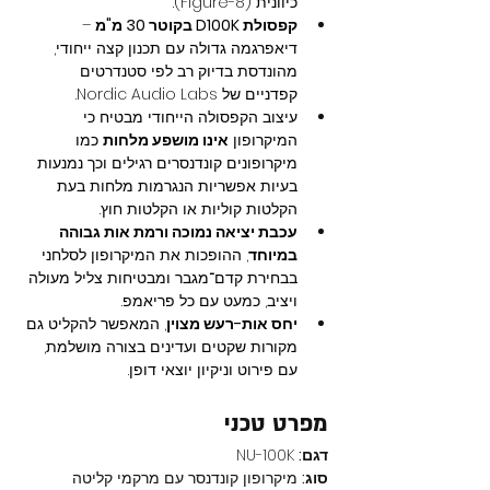
כיוונית (Figure-8).
קפסולת D100K בקוטר 30 מ"מ
 – 
דיאפרגמה גדולה עם תכנון קצה ייחודי, 
מהונדסת בדיוק רב לפי סטנדרטים 
קפדניים של Nordic Audio Labs.
עיצוב הקפסולה הייחודי מבטיח כי 
המיקרופון 
אינו מושפע מלחות
 כמו 
מיקרופונים קונדנסרים רגילים וכך נמנעות 
בעיות אפשריות הנגרמות מלחות בעת 
הקלטות קוליות או הקלטות חוץ.
עכבת יציאה נמוכה ורמת אות גבוהה 
במיוחד
, ההופכות את המיקרופון לסלחני 
בבחירת קדם־מגבר ומבטיחות צליל מעולה 
ויציב, כמעט עם כל פריאמפ.
יחס אות-רעש מצוין
, המאפשר להקליט גם 
מקורות שקטים ועדינים בצורה מושלמת, 
עם פירוט וניקיון יוצאי דופן.
מפרט טכני
דגם:
 NU-100K
סוג:
 מיקרופון קונדנסר עם מרקמי קליטה 