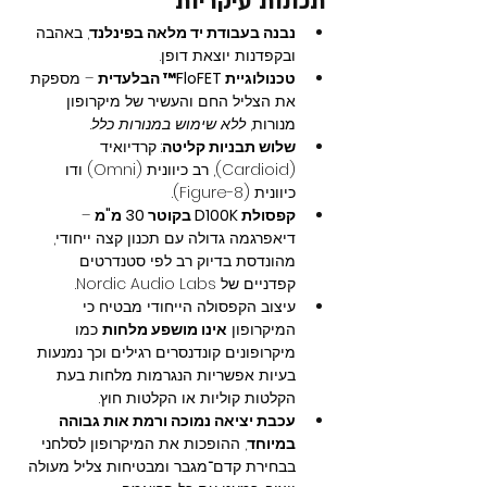
תכונות עיקריות
נבנה בעבודת יד מלאה בפינלנד
, באהבה 
ובקפדנות יוצאת דופן.
טכנולוגיית FloFET™ הבלעדית
 – מספקת 
את הצליל החם והעשיר של מיקרופון 
מנורות, 
ללא שימוש במנורות כלל
.
שלוש תבניות קליטה
: קרדיואיד 
(Cardioid), רב כיוונית (Omni) ודו 
כיוונית (Figure-8).
קפסולת D100K בקוטר 30 מ"מ
 – 
דיאפרגמה גדולה עם תכנון קצה ייחודי, 
מהונדסת בדיוק רב לפי סטנדרטים 
קפדניים של Nordic Audio Labs.
עיצוב הקפסולה הייחודי מבטיח כי 
המיקרופון 
אינו מושפע מלחות
 כמו 
מיקרופונים קונדנסרים רגילים וכך נמנעות 
בעיות אפשריות הנגרמות מלחות בעת 
הקלטות קוליות או הקלטות חוץ.
עכבת יציאה נמוכה ורמת אות גבוהה 
במיוחד
, ההופכות את המיקרופון לסלחני 
בבחירת קדם־מגבר ומבטיחות צליל מעולה 