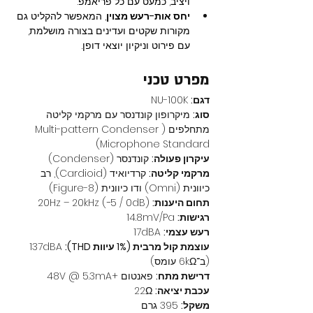
ויציב, כמעט עם כל פריאמפ.
יחס אות-רעש מצוין
, המאפשר להקליט גם 
מקורות שקטים ועדינים בצורה מושלמת, 
עם פירוט וניקיון יוצאי דופן.
מפרט טכני
דגם:
 NU-100K
סוג:
 מיקרופון קונדנסר עם מרקמי קליטה 
מתחלפים (Multi-pattern Condenser 
Microphone Standard)
עיקרון פעולה:
 קונדנסר (Condenser)
מרקמי קליטה:
 קרדיואיד (Cardioid), רב 
כיוונית (Omni) ודו כיוונית (Figure-8)
תחום היענות:
 20Hz – 20kHz (−5 / 0dB)
רגישות:
 14.8mV/Pa
רעש עצמי:
 17dBA
עוצמת קול מרבית (1% עיוות THD):
 137dBA 
(ב־6kΩ עומס)
דרישת מתח:
 פאנטום +48V @ 5.3mA
עכבת יציאה:
 22Ω
משקל:
 395 גרם