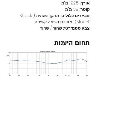
אורך:
 192.5 מ"מ
קוטר:
 38 מ"מ
אביזרים כלולים:
 מתקן השהיה (Shock 
Mount) ומזוודת נשיאה קשיחה
צבע סטנדרטי:
 שחור / שחור
תחום היענות
מוצרים נוספים באתר
חדש באתר
חדש ב