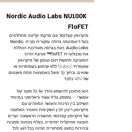
Nordic Audio Labs NU100K 
FloFET
מיקרופון קונדנסר עם מרקמי קליטה מתחלפים 
בעל דיאפרגמה גדולה ומקורית מבית 
Nordic 
Audio Labs
, כעת בגרסה מעודכנת הכוללת 
את טכנולוגיית 
FloFET™
 פורצת הדרך, 
המעניקה תחושת חום ועומק של מיקרופון 
שפןפרתי (tube) ללא שימוש בשפופרות או 
שנאים, ובתוך כך פועל באמצעות מתח פאנטום 
של 48V בלבד.
הוא מתוכנן להישמע נהדר 
על כל מקור קול 
אפשרי
 — ומספק צליל עשיר וראליסטי במיוחד, 
השילוב בין הרכות והעושר המזוהים עם 
מיקרופון ריבון, לבין השקיפות והאוויר האלגנטי 
של מיקרופון קונדנסר מהשורה הראשונה. יוצרים 
תוצאה מוזיקלית יפהפייה, בעלת נוכחות, סמכות 
ובהירות כמעט מסתורית, זמינה בכל רגע, לכל 