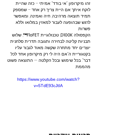
זהו מיקרופון “אי בודד” אמיתי – כזה שהיית 
לוקח איתך אם היית צריך רק אחד – שמספק 
תמיד תוצאה מרהיבה, חיה ואמינה, ומאפשר 
לרגש שבהופעה לעבור למאזין במלואו וללא 
פשרות.
הקפסולה 
D100K
, טכנולוגיית 
FloFET™
, שלוש 
תבניות קליטה לבחירה ותגובה תדרית סלחנית 
יוצרים יחד מתחרה שקשה מאוד לגבור עליו 
בקטגוריית ה“אם היה לי רק מיקרופון אחד לכל 
דבר”. בכל שימוש ובכל הקלטה — התוצאה פשוט 
מהממת.
https://www.youtube.com/watch?
v=5TdE93cJtIA