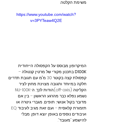
משימת הקלטה.
https://www.youtube.com/watch?
v=3PYTeaw4Q2E
המיקרופון מבוסס על הקפסולה הייחודית 
D100K
 בתכנון מקורי של מרטין קנטולה – 
קפסולת קצה בקוטר 30 מ"מ עם תגובת תדרים 
חלקה במיוחד ותגובה מצוינת מחוץ לציר 
הקליטה (off-axis).הודות לכך, ה-NU-100K 
נשמע נפלא כבר מהרגע הראשון – בין אם 
מדובר בקול אנושי, תופים, מגברי גיטרה או 
תזמורת קלאסית – ועם זאת מגיב לעיבוד EQ 
ועיבודים נוספים באופן יוצא דופן, מבלי 
להישמע “מעובד”.