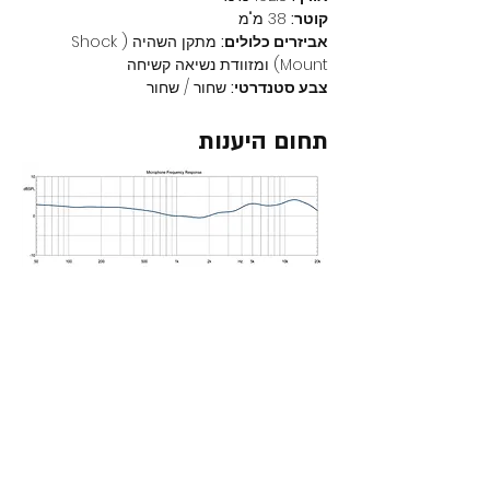
קוטר:
 38 מ"מ
אביזרים כלולים:
 מתקן השהיה (Shock 
Mount) ומזוודת נשיאה קשיחה
צבע סטנדרטי:
 שחור / שחור
תחום היענות
מוצרים נוספים באתר
חדש באתר
חדש ב