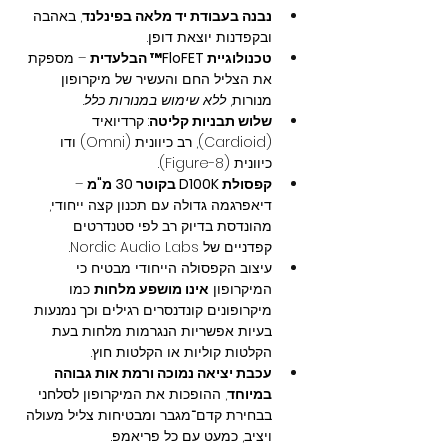
נבנה בעבודת יד מלאה בפינלנד
, באהבה 
ובקפדנות יוצאת דופן.
טכנולוגיית FloFET™ הבלעדית
 – מספקת 
את הצליל החם והעשיר של מיקרופון 
מנורות, 
ללא שימוש במנורות כלל
.
שלוש תבניות קליטה
: קרדיואיד 
(Cardioid), רב כיוונית (Omni) ודו 
כיוונית (Figure-8).
קפסולת D100K בקוטר 30 מ"מ
 – 
דיאפרגמה גדולה עם תכנון קצה ייחודי, 
מהונדסת בדיוק רב לפי סטנדרטים 
קפדניים של Nordic Audio Labs.
עיצוב הקפסולה הייחודי מבטיח כי 
המיקרופון 
אינו מושפע מלחות
 כמו 
מיקרופונים קונדנסרים רגילים וכך נמנעות 
בעיות אפשריות הנגרמות מלחות בעת 
הקלטות קוליות או הקלטות חוץ.
עכבת יציאה נמוכה ורמת אות גבוהה 
במיוחד
, ההופכות את המיקרופון לסלחני 
בבחירת קדם־מגבר ומבטיחות צליל מעולה 
ויציב, כמעט עם כל פריאמפ.