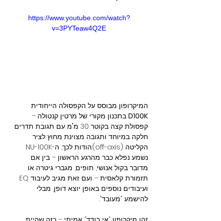
https://www.youtube.com/watch?
v=3PYTeaw4Q2E
המיקרופון מבוסס על הקפסולה הייחודית 
D100K
 בתכנון מקורי של מרטין קנטולה – 
קפסולת קצה בקוטר 30 מ"מ עם תגובת תדרים 
חלקה במיוחד ותגובה מצוינת מחוץ לציר 
הקליטה (off-axis).הודות לכך, ה-NU-100K 
נשמע נפלא כבר מהרגע הראשון – בין אם 
מדובר בקול אנושי, תופים, מגברי גיטרה או 
תזמורת קלאסית – ועם זאת מגיב לעיבוד EQ 
ועיבודים נוספים באופן יוצא דופן, מבלי 
להישמע “מעובד”.
זהו מיקרופון “אי בודד” אמיתי – כזה שהיית 