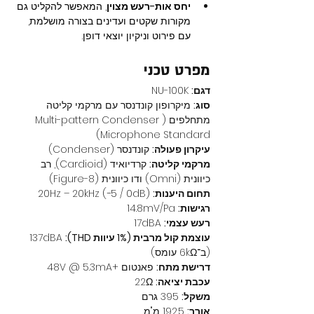
יחס אות-רעש מצוין
, המאפשר להקליט גם 
מקורות שקטים ועדינים בצורה מושלמת, 
עם פירוט וניקיון יוצאי דופן.
מפרט טכני
דגם:
 NU-100K
סוג:
 מיקרופון קונדנסר עם מרקמי קליטה 
מתחלפים (Multi-pattern Condenser 
Microphone Standard)
עיקרון פעולה:
 קונדנסר (Condenser)
מרקמי קליטה:
 קרדיואיד (Cardioid), רב 
כיוונית (Omni) ודו כיוונית (Figure-8)
תחום היענות:
 20Hz – 20kHz (−5 / 0dB)
רגישות:
 14.8mV/Pa
רעש עצמי:
 17dBA
עוצמת קול מרבית (1% עיוות THD):
 137dBA 
(ב־6kΩ עומס)
דרישת מתח:
 פאנטום +48V @ 5.3mA
עכבת יציאה:
 22Ω
משקל:
 395 גרם
אורך:
 192.5 מ"מ