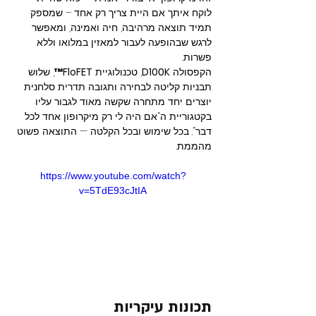
לוקח איתך אם היית צריך רק אחד – שמספק 
תמיד תוצאה מרהיבה, חיה ואמינה, ומאפשר 
לרגש שבהופעה לעבור למאזין במלואו וללא 
פשרות.
הקפסולה 
D100K
, טכנולוגיית 
FloFET™
, שלוש 
תבניות קליטה לבחירה ותגובה תדרית סלחנית 
יוצרים יחד מתחרה שקשה מאוד לגבור עליו 
בקטגוריית ה“אם היה לי רק מיקרופון אחד לכל 
דבר”. בכל שימוש ובכל הקלטה — התוצאה פשוט 
מהממת.
https://www.youtube.com/watch?
v=5TdE93cJtIA
תכונות עיקריות