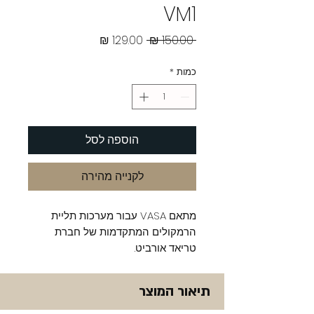
VM1
מחיר
מחיר
 ‏150.00 ‏₪ 
רגיל
מבצע
כמות
*
הוספה לסל
לקנייה מהירה
מתאם VASA עבור מערכות תליית
הרמקולים המתקדמות של חברת
טריאד אורביט.
תיאור המוצר