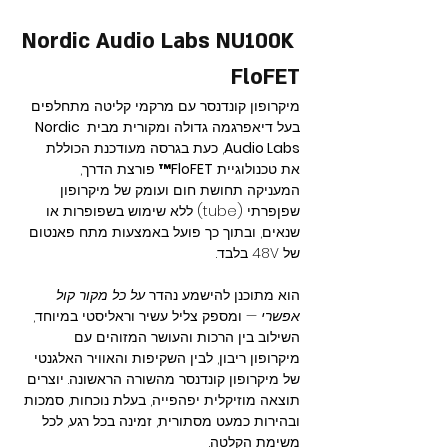
Nordic Audio Labs NU100K 
FloFET
מיקרופון קונדנסר עם מרקמי קליטה מתחלפים 
בעל דיאפרגמה גדולה ומקורית מבית 
Nordic 
Audio Labs
, כעת בגרסה מעודכנת הכוללת 
את טכנולוגיית 
FloFET™
 פורצת הדרך, 
המעניקה תחושת חום ועומק של מיקרופון 
שפןפרתי (tube) ללא שימוש בשפופרות או 
שנאים, ובתוך כך פועל באמצעות מתח פאנטום 
של 48V בלבד.
הוא מתוכנן להישמע נהדר 
על כל מקור קול 
אפשרי
 — ומספק צליל עשיר וראליסטי במיוחד, 
השילוב בין הרכות והעושר המזוהים עם 
מיקרופון ריבון, לבין השקיפות והאוויר האלגנטי 
של מיקרופון קונדנסר מהשורה הראשונה. יוצרים 
תוצאה מוזיקלית יפהפייה, בעלת נוכחות, סמכות 
ובהירות כמעט מסתורית, זמינה בכל רגע, לכל 
משימת הקלטה.