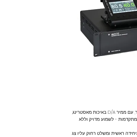
מערכת ניהול מוניטורים באיכות הגבוהה ביותר, עם ממיר D/A באיכות מאסטרינג,
 מתקדמות - לשמוע מדויק וללא
 Grace Design מורכב מיחידה ראשית ומשלט רחוק עליו צג