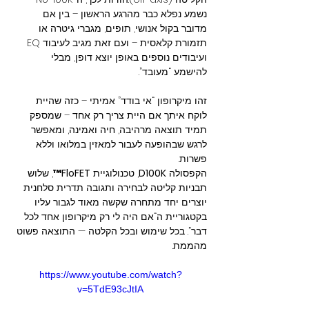
נשמע נפלא כבר מהרגע הראשון – בין אם 
מדובר בקול אנושי, תופים, מגברי גיטרה או 
תזמורת קלאסית – ועם זאת מגיב לעיבוד EQ 
ועיבודים נוספים באופן יוצא דופן, מבלי 
להישמע “מעובד”.
זהו מיקרופון “אי בודד” אמיתי – כזה שהיית 
לוקח איתך אם היית צריך רק אחד – שמספק 
תמיד תוצאה מרהיבה, חיה ואמינה, ומאפשר 
לרגש שבהופעה לעבור למאזין במלואו וללא 
פשרות.
הקפסולה 
D100K
, טכנולוגיית 
FloFET™
, שלוש 
תבניות קליטה לבחירה ותגובה תדרית סלחנית 
יוצרים יחד מתחרה שקשה מאוד לגבור עליו 
בקטגוריית ה“אם היה לי רק מיקרופון אחד לכל 
דבר”. בכל שימוש ובכל הקלטה — התוצאה פשוט 
מהממת.
https://www.youtube.com/watch?
v=5TdE93cJtIA