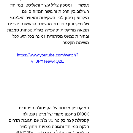
אפשרי
 — ומספק צליל עשיר וראליסטי במיוחד, 
השילוב בין הרכות והעושר המזוהים עם 
מיקרופון ריבון, לבין השקיפות והאוויר האלגנטי 
של מיקרופון קונדנסר מהשורה הראשונה. יוצרים 
תוצאה מוזיקלית יפהפייה, בעלת נוכחות, סמכות 
ובהירות כמעט מסתורית, זמינה בכל רגע, לכל 
משימת הקלטה.
https://www.youtube.com/watch?
v=3PYTeaw4Q2E
המיקרופון מבוסס על הקפסולה הייחודית 
D100K
 בתכנון מקורי של מרטין קנטולה – 
קפסולת קצה בקוטר 30 מ"מ עם תגובת תדרים 
חלקה במיוחד ותגובה מצוינת מחוץ לציר 
הקליטה (off-axis).הודות לכך, ה-NU-100K 