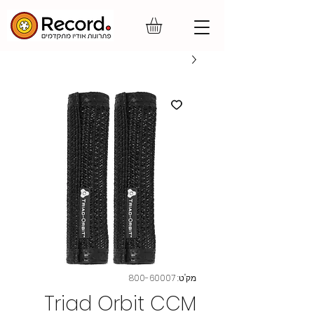
מק"ט: 800-60007
Triad Orbit CCM