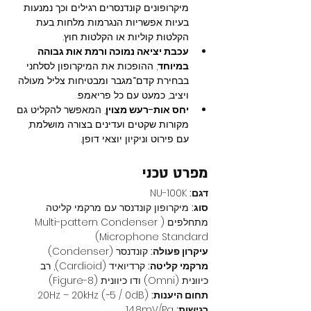
מיקרופונים קונדנסרים רגילים וכך נמנעות 
בעיות אפשריות הנגרמות מלחות בעת 
הקלטות קוליות או הקלטות חוץ.
עכבת יציאה נמוכה ורמת אות גבוהה 
במיוחד
, ההופכות את המיקרופון לסלחני 
בבחירת קדם־מגבר ומבטיחות צליל מעולה 
ויציב, כמעט עם כל פריאמפ.
יחס אות-רעש מצוין
, המאפשר להקליט גם 
מקורות שקטים ועדינים בצורה מושלמת, 
עם פירוט וניקיון יוצאי דופן.
מפרט טכני
דגם:
 NU-100K
סוג:
 מיקרופון קונדנסר עם מרקמי קליטה 
מתחלפים (Multi-pattern Condenser 
Microphone Standard)
עיקרון פעולה:
 קונדנסר (Condenser)
מרקמי קליטה:
 קרדיואיד (Cardioid), רב 
כיוונית (Omni) ודו כיוונית (Figure-8)
תחום היענות:
 20Hz – 20kHz (−5 / 0dB)
רגישות:
 14.8mV/Pa