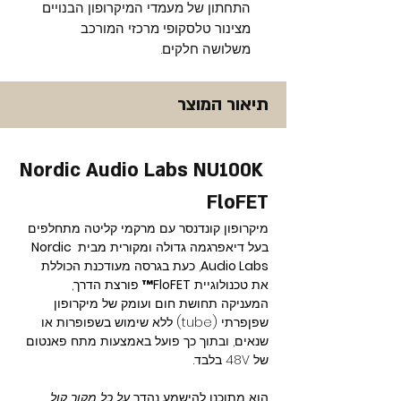
התחתון של מעמדי המיקרופון הבנויים
מצינור טלסקופי מרכזי המורכב
משלושה חלקים.
תיאור המוצר
Nordic Audio Labs NU100K 
FloFET
מיקרופון קונדנסר עם מרקמי קליטה מתחלפים 
בעל דיאפרגמה גדולה ומקורית מבית 
Nordic 
Audio Labs
, כעת בגרסה מעודכנת הכוללת 
את טכנולוגיית 
FloFET™
 פורצת הדרך, 
המעניקה תחושת חום ועומק של מיקרופון 
שפןפרתי (tube) ללא שימוש בשפופרות או 
שנאים, ובתוך כך פועל באמצעות מתח פאנטום 
של 48V בלבד.
הוא מתוכנן להישמע נהדר 
על כל מקור קול 