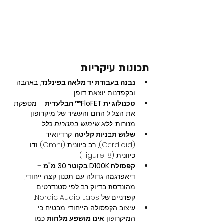
תכונות עיקריות
נבנה בעבודת יד מלאה בפינלנד
, באהבה 
ובקפדנות יוצאת דופן.
טכנולוגיית FloFET™ הבלעדית
 – מספקת 
את הצליל החם והעשיר של מיקרופון 
מנורות, 
ללא שימוש במנורות כלל
.
שלוש תבניות קליטה
: קרדיואיד 
(Cardioid), רב כיוונית (Omni) ודו 
כיוונית (Figure-8).
קפסולת D100K בקוטר 30 מ"מ
 – 
דיאפרגמה גדולה עם תכנון קצה ייחודי, 
מהונדסת בדיוק רב לפי סטנדרטים 
קפדניים של Nordic Audio Labs.
עיצוב הקפסולה הייחודי מבטיח כי 
המיקרופון 
אינו מושפע מלחות
 כמו 