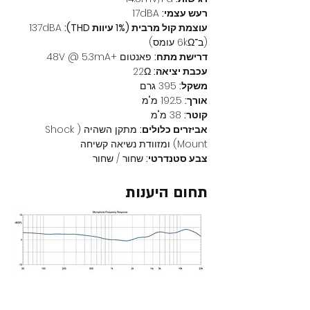
רעש עצמי:
 17dBA
עוצמת קול מרבית (1% עיוות THD):
 137dBA 
(ב־6kΩ עומס)
דרישת מתח:
 פאנטום +48V @ 5.3mA
עכבת יציאה:
 22Ω
משקל:
 395 גרם
אורך:
 192.5 מ"מ
קוטר:
 38 מ"מ
אביזרים כלולים:
 מתקן השהיה (Shock 
Mount) ומזוודת נשיאה קשיחה
צבע סטנדרטי:
 שחור / שחור
תחום היענות