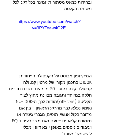
ובהירות כמעט מסתורית, זמינה בכל רגע, לכל 
משימת הקלטה.
https://www.youtube.com/watch?
v=3PYTeaw4Q2E
המיקרופון מבוסס על הקפסולה הייחודית 
D100K
 בתכנון מקורי של מרטין קנטולה – 
קפסולת קצה בקוטר 30 מ"מ עם תגובת תדרים 
חלקה במיוחד ותגובה מצוינת מחוץ לציר 
הקליטה (off-axis).הודות לכך, ה-NU-100K 
נשמע נפלא כבר מהרגע הראשון – בין אם 
מדובר בקול אנושי, תופים, מגברי גיטרה או 
תזמורת קלאסית – ועם זאת מגיב לעיבוד EQ 
ועיבודים נוספים באופן יוצא דופן, מבלי 
להישמע “מעובד”.