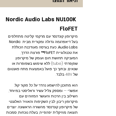
תיאור המוצר
Nordic Audio Labs NU100K 
FloFET
מיקרופון קונדנסר עם מרקמי קליטה מתחלפים 
בעל דיאפרגמה גדולה ומקורית מבית 
Nordic 
Audio Labs
, כעת בגרסה מעודכנת הכוללת 
את טכנולוגיית 
FloFET™
 פורצת הדרך, 
המעניקה תחושת חום ועומק של מיקרופון 
שפןפרתי (tube) ללא שימוש בשפופרות או 
שנאים, ובתוך כך פועל באמצעות מתח פאנטום 
של 48V בלבד.
הוא מתוכנן להישמע נהדר 
על כל מקור קול 
אפשרי
 — ומספק צליל עשיר וראליסטי במיוחד, 
השילוב בין הרכות והעושר המזוהים עם 
מיקרופון ריבון, לבין השקיפות והאוויר האלגנטי 
של מיקרופון קונדנסר מהשורה הראשונה. יוצרים 
תוצאה מוזיקלית יפהפייה, בעלת נוכחות, סמכות 