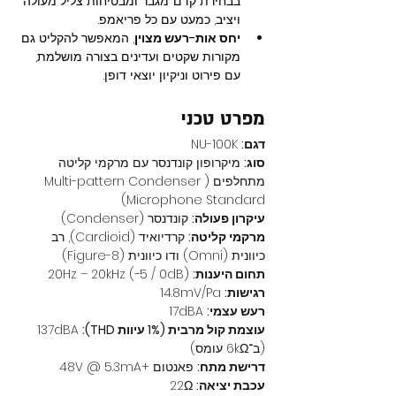
בבחירת קדם־מגבר ומבטיחות צליל מעולה 
ויציב, כמעט עם כל פריאמפ.
יחס אות-רעש מצוין
, המאפשר להקליט גם 
מקורות שקטים ועדינים בצורה מושלמת, 
עם פירוט וניקיון יוצאי דופן.
מפרט טכני
דגם:
 NU-100K
סוג:
 מיקרופון קונדנסר עם מרקמי קליטה 
מתחלפים (Multi-pattern Condenser 
Microphone Standard)
עיקרון פעולה:
 קונדנסר (Condenser)
מרקמי קליטה:
 קרדיואיד (Cardioid), רב 
כיוונית (Omni) ודו כיוונית (Figure-8)
תחום היענות:
 20Hz – 20kHz (−5 / 0dB)
רגישות:
 14.8mV/Pa
רעש עצמי:
 17dBA
עוצמת קול מרבית (1% עיוות THD):
 137dBA 
(ב־6kΩ עומס)
דרישת מתח:
 פאנטום +48V @ 5.3mA
עכבת יציאה:
 22Ω