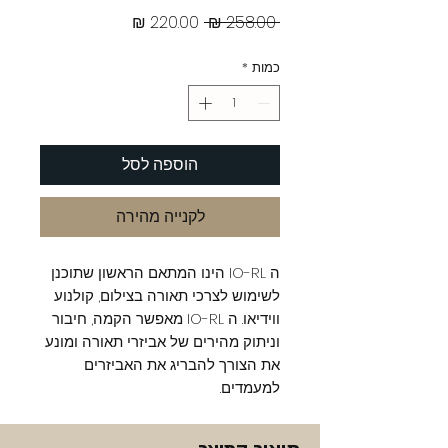
מחיר
מחיר
 ‏258.00 ‏₪ 
רגיל
מבצע
כמות
*
הוספה לסל
לקנייה מהירה
ה IO-RL הינו המתאם הראשון שתוכנן
לשימוש לצרכי תאורה בצילום, קולנוע
ווידיאו. ה IO-RL מאפשר הקמה, חיבור
וניתוק מהירים של אביזרי תאורה ומונע
את הצורך להבריג את האביזרים
למעמדים.