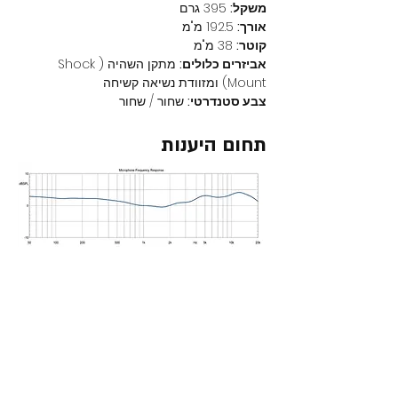
משקל:
 395 גרם
אורך:
 192.5 מ"מ
קוטר:
 38 מ"מ
אביזרים כלולים:
 מתקן השהיה (Shock 
Mount) ומזוודת נשיאה קשיחה
צבע סטנדרטי:
 שחור / שחור
תחום היענות
מוצרים נוספים באתר
חדש באתר
חדש ב