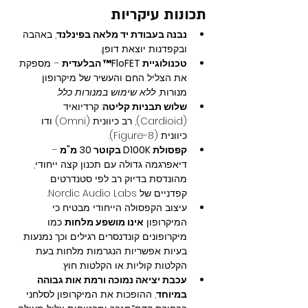
תכונות עיקריות
נבנה בעבודת יד מלאה בפינלנד
, באהבה 
ובקפדנות יוצאת דופן.
טכנולוגיית FloFET™ הבלעדית
 – מספקת 
את הצליל החם והעשיר של מיקרופון 
מנורות, 
ללא שימוש במנורות כלל
.
שלוש תבניות קליטה
: קרדיואיד 
(Cardioid), רב כיוונית (Omni) ודו 
כיוונית (Figure-8).
קפסולת D100K בקוטר 30 מ"מ
 – 
דיאפרגמה גדולה עם תכנון קצה ייחודי, 
מהונדסת בדיוק רב לפי סטנדרטים 
קפדניים של Nordic Audio Labs.
עיצוב הקפסולה הייחודי מבטיח כי 
המיקרופון 
אינו מושפע מלחות
 כמו 
מיקרופונים קונדנסרים רגילים וכך נמנעות 
בעיות אפשריות הנגרמות מלחות בעת 
הקלטות קוליות או הקלטות חוץ.
עכבת יציאה נמוכה ורמת אות גבוהה 
במיוחד
, ההופכות את המיקרופון לסלחני 