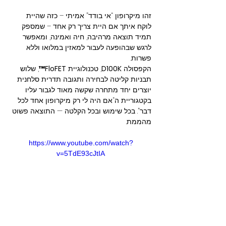
זהו מיקרופון “אי בודד” אמיתי – כזה שהיית 
לוקח איתך אם היית צריך רק אחד – שמספק 
תמיד תוצאה מרהיבה, חיה ואמינה, ומאפשר 
לרגש שבהופעה לעבור למאזין במלואו וללא 
פשרות.
הקפסולה 
D100K
, טכנולוגיית 
FloFET™
, שלוש 
תבניות קליטה לבחירה ותגובה תדרית סלחנית 
יוצרים יחד מתחרה שקשה מאוד לגבור עליו 
בקטגוריית ה“אם היה לי רק מיקרופון אחד לכל 
דבר”. בכל שימוש ובכל הקלטה — התוצאה פשוט 
מהממת.
https://www.youtube.com/watch?
v=5TdE93cJtIA