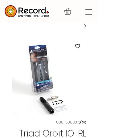
מק"ט: 800-50003
Triad Orbit IO-RL