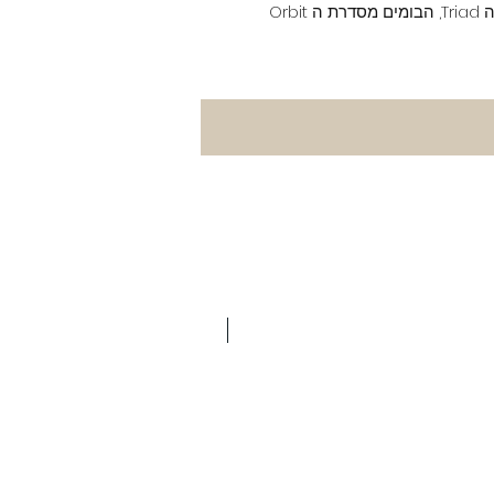
החברה ומתאים לחיבור על גבי סדרת מעמדי ה Triad, הבומים מסדרת ה Orbit
חדש באתר