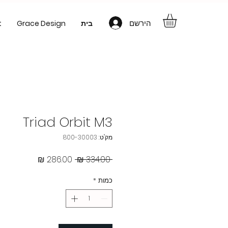
הירשם
בית
Grace Design
t
Triad Orbit M3
מק"ט: 800-30003
מחיר
מחיר
 ‏334.00 ‏₪ 
רגיל
מבצע
כמות
*